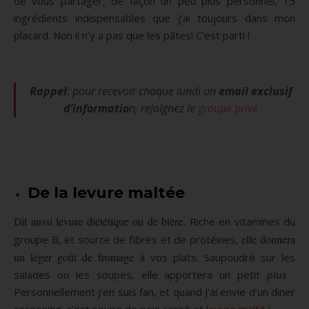
de vous partager, de façon un peu plus personnel, 15
ingrédients indispensables que j’ai toujours dans mon
placard. Non il n’y a pas que les pâtes! C’est parti !
Rappel
: pour recevoir chaque lundi un
email exclusif
d’informatio
n, rejoignez le
groupe privé
De la levure maltée
it aussi levure diététique ou de bière.
D
Riche en vitamines du
elle donnera
groupe B, et source de fibres et de protéines,
un léger goût de fromage
à vos plats. Saupoudré sur les
salades ou les soupes, elle apportera un petit
plus
.
Personnellement j’en suis fan, et quand j’ai envie d’un diner