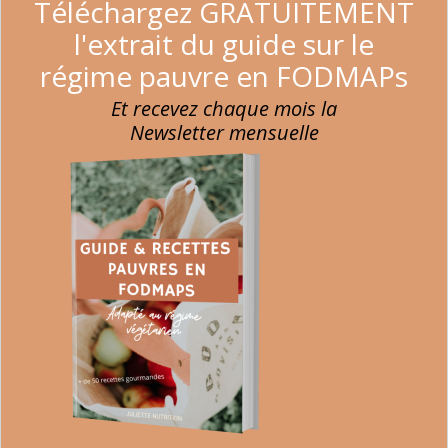
Téléchargez GRATUITEMENT
l'extrait du guide sur le
régime pauvre en FODMAPs
Et recevez chaque mois la
Newsletter mensuelle
Du tempeh
Malheureusement en France, il est parfois difficile de
trouver du tempeh. C’est bien dommage, car ce soja
fermenté se cuisine de diverses façon et est excellente,
surtout pour les personnes souhaitant végétaliser leur
alimentation.
Ici
pour une idée recette