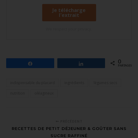
We respect your privacy.
0
Partagez
Partagez
PARTAGES
indispensable du placard
ingrédients
légumes secs
nutrition
oléagineux
PRÉCÉDENT
RECETTES DE PETIT DÉJEUNER & GOÛTER SANS
SUCRE RAFFINÉ