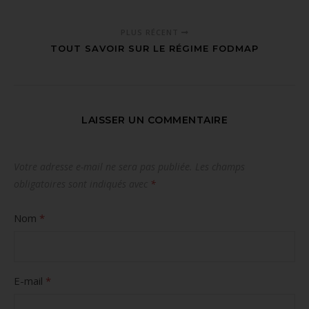
PLUS RÉCENT
TOUT SAVOIR SUR LE RÉGIME FODMAP
LAISSER UN COMMENTAIRE
Votre adresse e-mail ne sera pas publiée.
Les champs
obligatoires sont indiqués avec
*
Nom
*
E-mail
*