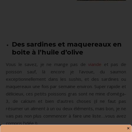
Des sardines et maquereaux en
boite à l’huile d’olive
Vous le savez, je ne mange pas de
viande
et pas de
poisson sauf, là encore je l’avoue, du saumon
exceptionnellement dans les sushis, et des sardines ou
maquereaux une fois par semaine environ. Super rapide et
délicieux, ces petits poissons gras sont ne mine d’oméga-
3, de calcium et bien d’autres choses (il ne faut pas
résumer un aliment à un ou deux éléments, mais bon, je ne
vais pas non plus commencer à faire une liste….vous avez
compris l’idée !)
✕