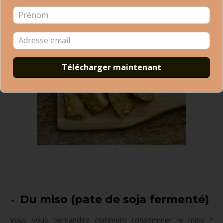
Du miso (pate de soja fermenté)
Vous vous demandez comment consommer le miso ?