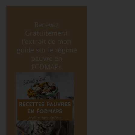
Recevez
Gratuitement
l'extrait de mon
guide sur le régime
pauvre en
FODMAPs